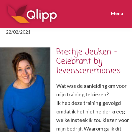
Skip
Skip
to
to
Menu
primary
main
navigation
content
Training
22/02/2021
Personal
Branding
Brechje Jeuken -
&
Celebrant bij
Storytelling
levensceremonies
Wat was de aanleiding om voor
mijn training te kiezen?
Ik heb deze training gevolgd
omdat ik het niet helder kreeg
welke insteek ik zou kiezen voor
mijn bedrijf. Waarom ga ik dit