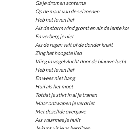
Ga je dromen achterna
Op de maat van de seizoenen
Heb het leven lief
Als de stormwind gromt en als de lente k
En verberg je niet
Als de regen valt of de donder knalt
Zing het hoogste lied
Vlieg in vogelvlucht door de blauwe lucht
Heb het leven lief
En wees niet bang
Huil als het moet
Totdat je stikt in al je tranen
Maar ontwapen je verdriet
Met dezelfde overgave
Als waarmee je huilt
Je kunt uit je as herrijzen