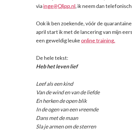
via
inge@Qlipp.nl
, ik neem dan telefonisc
Ook ik ben zoekende, vóór de quarantaine 
april start ik met de lancering van mijn eer
een geweldig leuke
online training.
De hele tekst:
Heb het leven lief
Leef als een kind
Van de wind en van de liefde
En herken de open blik
In de ogen van een vreemde
Dans met de maan
Sla je armen om de sterren