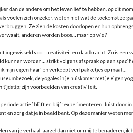
ijker dan de andere om het leven lief te hebben, op dit mom
ls voelen zich onzeker, weten niet wat de toekomst ze ga
overbruggen. Ze zien de kosten doorlopen en hun opbren
 overwaait, anderen worden boos… maar op wie?
ordt ingewisseld voor creativiteit en daadkracht. Zo is ee
d kunnen worden… strikt volgens afspraak op een specifie
jl ik mijn eigen haar’ en verkoopt verfpakketjes op maat…
 museumbezoek, de yogales in je huiskamer met je eigen yog
tijdstip; zijn voorbeelden van creativiteit.
 periode actief blijft en blijft experimenteren. Juist door
bent en zorg dat je in beeld bent. Op deze manier weten men
n van je verhaal, aarzel dan niet om mij te benaderen, ik 