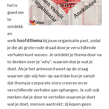
het is
goed om
te
ontdekk
en
welk
hoofdthema
bij jouw organisatie past, zodat
je die als grote rode draad door je verschillende
verhalen kunt weven. Je ontdekt je thema door na
te denken over je ‘why’; waarom doe je wat je
doet. Als je het antwoord weet op de vraag
waarom-zijn-wij-hier-op-aard dan kun je vanuit
dat thema je corporate story creeren en er
verschillende verhalen aan ophangen. Je zult ook
merken dat je door te vertellen waarom je doet
wat je doet, mensen aantrekt; zij kopen geen