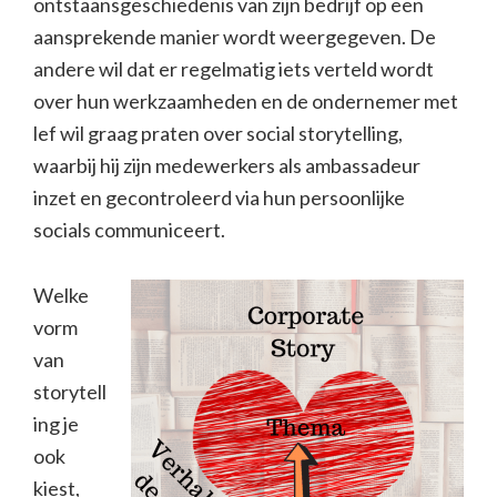
ontstaansgeschiedenis van zijn bedrijf op een
aansprekende manier wordt weergegeven. De
andere wil dat er regelmatig iets verteld wordt
over hun werkzaamheden en de ondernemer met
lef wil graag praten over social storytelling,
waarbij hij zijn medewerkers als ambassadeur
inzet en gecontroleerd via hun persoonlijke
socials communiceert.
Welke
vorm
van
storytell
ing je
ook
kiest,