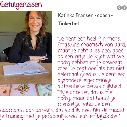
Getuigenissen
Katinka Fransen - coach -
Tinkerbel
"Je bent een heel fijn mens.
Enigszins chaotisch van aard,
maar je hebt alles heel goed
op een rijtje. Je kijkt wat we
nodig hebben en je beweegt
mee. Je zegt ook als het niet
helemaal goed is. Je bent een
bijzondere, eigenzinnige,
authentieke persoonlijkheid.
Tikje onzeker, dat is niet
nodig, maar dat houdt je
menselijk haha. Je bent
daarnaast ook zakelijk, dat vind ik heel fijn. Jij maakt
je training met je persoonlijkheid leuk en bijzonder."