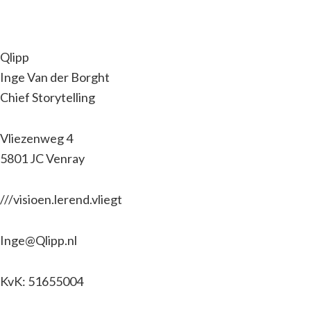
Qlipp
Inge Van der Borght
Chief Storytelling
Vliezenweg 4
5801 JC Venray
///visioen.lerend.vliegt
Inge@Qlipp.nl
KvK: 51655004